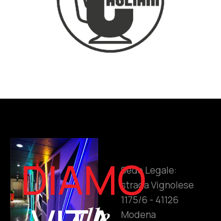
DIAMO
Sede Legale:
strada Vignolese
1175/6 - 41126
alle
Modena