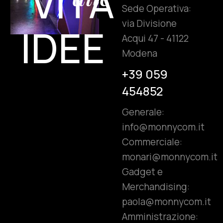
VITA
Sede Operativa:
via Divisione
IDEE
Acqui 47 - 41122
Modena
+39 059
454852
Generale:
info@monnycom.it
Commerciale:
monari@monnycom.it
Gadget e
Merchandising:
paola@monnycom.it
Amministrazione: